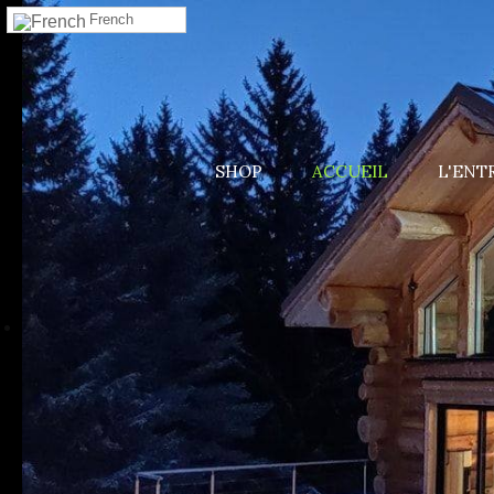
French
Console de débogage Joomla!
Session
Profil d'information
Occupation de la mémoire
SHOP
ACCUEIL
L'ENT
Requêtes de base de données